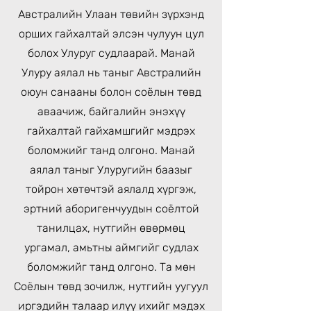
Австралийн Улаан төвийн зүрхэнд
орших гайхалтай элсэн чулуун цул
болох Улуруг судлаарай. Манай
Улуру аялал нь таныг Австралийн
оюун санааны болон соёлын төвд
аваачиж, байгалийн энэхүү
гайхалтай гайхамшгийг мэдрэх
боломжийг танд олгоно. Манай
аялал таныг Улуругийн баазыг
тойрон хөтөчтэй аялалд хүргэж,
эртний аборигенчуудын соёлтой
танилцах, нутгийн өвөрмөц
ургамал, амьтны аймгийг судлах
боломжийг танд олгоно. Та мөн
Соёлын төвд зочилж, нутгийн уугуул
иргэдийн талаар илүү ихийг мэдэх