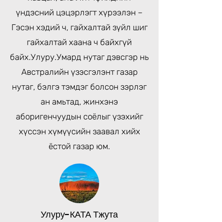
үндэсний цэцэрлэгт хүрээлэн
–
Гэсэн хэдий ч, гайхалтай зүйл шиг
гайхалтай хаана ч байхгүй
байх.
Улуру
.Умард нутаг дэвсгэр нь
Австралийн үзэсгэлэнт газар
нутаг, бэлгэ тэмдэг болсон зэрлэг
ан амьтад, жинхэнэ
аборигенчуудын соёлыг үзэхийг
хүссэн хүмүүсийн заавал хийх
ёстой газар юм.
Улуру-КАТА Тжута