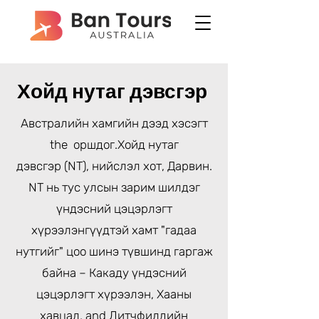
Хойд нутаг дэвсгэр
Австралийн хамгийн дээд хэсэгт
the оршдог.
Хойд нутаг
дэвсгэр
(NT), нийслэл хот,
Дарвин
.
NT нь тус улсын зарим шилдэг
үндэсний цэцэрлэгт
хүрээлэнгүүдтэй хамт "гадаа
нутгийг" цоо шинэ түвшинд гаргаж
байна –
Какаду үндэсний
цэцэрлэгт хүрээлэн
,
Хааны
хавцал
, and
Литчфилдийн