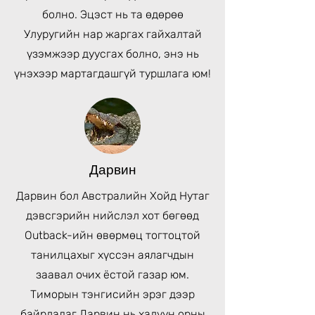
болно. Эцэст нь та өдөрөө
Улуругийн нар жаргах гайхалтай
үзэмжээр дуусгах болно, энэ нь
үнэхээр мартагдашгүй туршлага юм!
Дарвин
Дарвин бол Австралийн Хойд Нутаг
дэвсгэрийн нийслэл хот бөгөөд
Outback-ийн өвөрмөц тогтоцтой
танилцахыг хүссэн аялагчдын
заавал очих ёстой газар юм.
Тиморын тэнгисийн эрэг дээр
байрладаг Дарвин нь халуун орны