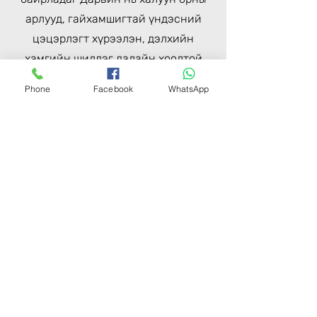
арлууд, гайхамшигтай үндэсний
цэцэрлэгт хүрээлэн, дэлхийн
хамгийн шилдэг далайн хоолтой
танилцах боломжийг олгодог.
Phone
Facebook
WhatsApp
Дарвин бол гадаа адал явдлаас
эхлээд соёлын туршлага хүртэл хүн
бүрт хэрэгтэй зүйлтэй хот юм. Та
далайн эргийн амралт,
адреналинаар дүүрэн адал явдал
эсвэл соёлын эрэл хайгуул хайж
байгаа эсэхээс үл хамааран Дарвин
руу хийсэн аялал нь урмыг
хугалахгүй. Өнөөдөр бидэнтэй
холбогдож Дарвины төгс аяллыг
төлөвлөхөд тань хэрхэн тусалж
болохыг олж мэдээрэй.