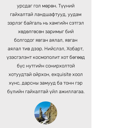
урсдаг гол мөрөн. Түүний
гайхалтай ландшафтууд, уудам
зэрлэг байгаль нь хамгийн сэтгэл
хөдөлгөсөн заримыг бий
болгодог
явган аялал, явган
аялал
тив дээр. Нийслэл,
Хобарт
,
үзэсгэлэнт космополит хот бөгөөд
бүс нутгийн сонирхолтой
хотуудтай ойрхон, exquisite
хоол
хүнс, дарсны замууд
ба тонн
гэр
бүлийн гайхалтай үйл ажиллагаа
.