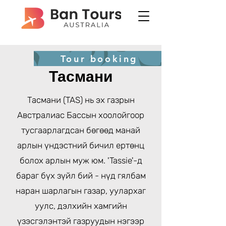
Tour booking
Тасмани
Тасмани
(TAS) нь эх газрын
Австралиас Бассын хоолойгоор
тусгаарлагдсан бөгөөд манай
арлын үндэстний бичил ертөнц
болох арлын муж юм. 'Tassie'-д
бараг бүх зүйл бий - нүд гялбам
наран шарлагын газар, уулархаг
уулс, дэлхийн хамгийн
үзэсгэлэнтэй газруудын нэгээр