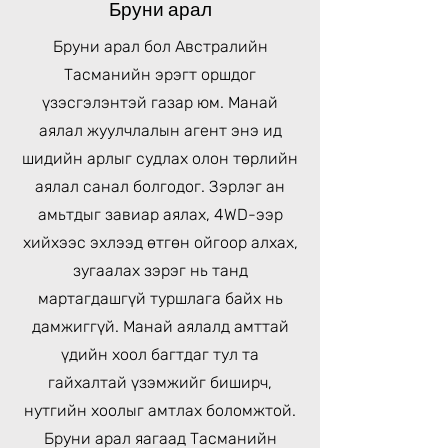
Бруни арал
Бруни арал бол Австралийн
Тасманийн эрэгт оршдог
үзэсгэлэнтэй газар юм. Манай
аялал жуулчлалын агент энэ ид
шидийн арлыг судлах олон төрлийн
аялал санал болгодог. Зэрлэг ан
амьтдыг завиар аялах, 4WD-ээр
хийхээс эхлээд өтгөн ойгоор алхах,
зугаалах зэрэг нь танд
мартагдашгүй туршлага байх нь
дамжиггүй. Манай аялалд амттай
үдийн хоол багтдаг тул та
гайхалтай үзэмжийг биширч,
нутгийн хоолыг амтлах боломжтой.
Бруни арал яагаад Тасманийн