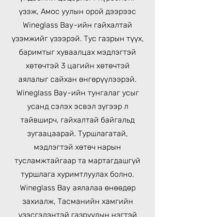
үзэж, Амос уулын орой дээрээс
Wineglass Bay-ийн гайхалтай
үзэмжийг үзээрэй. Тус газрын түүх,
баримтыг хуваалцах мэдлэгтэй
хөтөчтэй 3 цагийн хөтөчтэй
аялалыг сайхан өнгөрүүлээрэй.
Wineglass Bay-ийн тунгалаг усыг
усанд сэлэх эсвэл зүгээр л
тайвширч, гайхалтай байгальд
зугаацаарай. Туршлагатай,
мэдлэгтэй хөтөч нарын
тусламжтайгаар та мартагдашгүй
туршлага хуримтлуулах болно.
Wineglass Bay аялалаа өнөөдөр
захиалж, Тасманийн хамгийн
үзэсгэлэнтэй газруудын нэгтэй