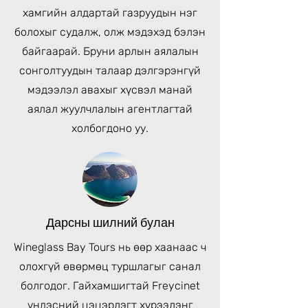
хамгийн алдартай газруудын нэг
болохыг судалж, олж мэдэхэд бэлэн
байгаарай. Бруни арлын аялалын
сонголтуудын талаар дэлгэрэнгүй
мэдээлэл авахыг хүсвэл манай
аялал жуулчлалын агентлагтай
холбогдоно уу.
Дарсны шилний булан
Wineglass Bay Tours нь өөр хаанаас ч
олохгүй өвөрмөц туршлагыг санал
болгодог. Гайхамшигтай Freycinet
үндэсний цэцэрлэгт хүрээлэнг