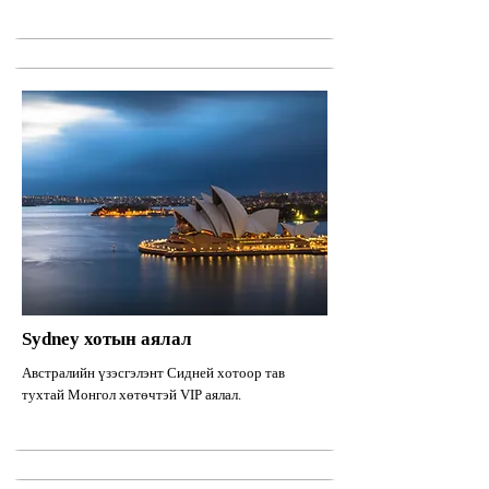
Sydney хотын аялал
Австралийн үзэсгэлэнт Сидней хотоор тав
тухтай Монгол хөтөчтэй VIP аялал.