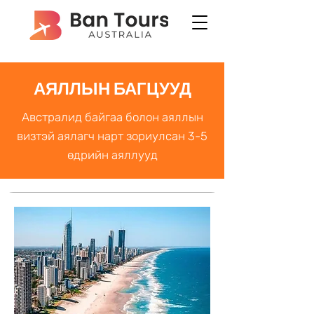
АЯЛЛЫН БАГЦУУД
Австралид байгаа болон аяллын
визтэй аялагч нарт зориулсан 3-5
өдрийн аяллууд