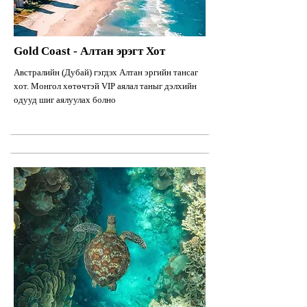
Gold Coast - Алтан эрэгт Хот
Австралийн (Дубай) гэгдэх Алтан эргийн тансаг
хот. Монгол хөтөчтэй VIP аялал таныг дэлхийн
одууд шиг аялуулах болно