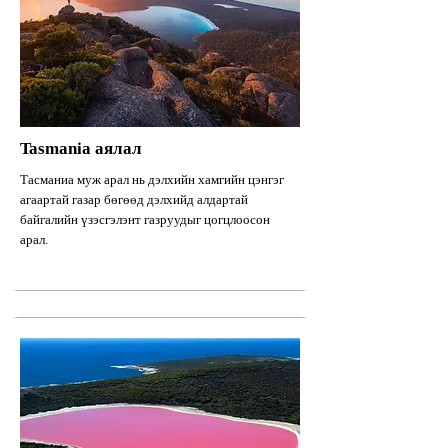
Tasmania аялал
Тасманиа муж арал нь дэлхийн хамгийн цэнгэг
агаартай газар бөгөөд дэлхийд алдартай
байгалийн үзэсгэлэнт газруудыг цогцлоосон
арал.