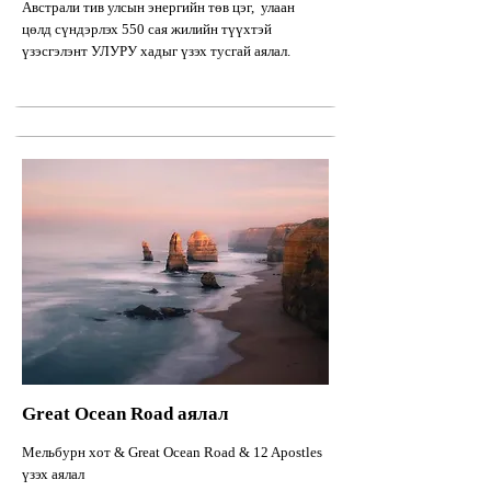
Австрали тив улсын энергийн төв цэг, улаан
цөлд сүндэрлэх 550 сая жилийн түүхтэй
үзэсгэлэнт УЛУРУ хадыг үзэх тусгай аялал.
Great Ocean
Road
аялал
Мельбурн хот & Great Ocean Road & 12 Apostles
үзэх аялал