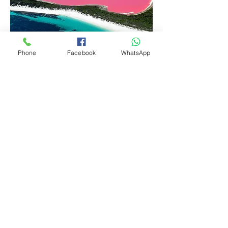
Phone
Facebook
WhatsApp
Perth хот & Ягаан нуур аялал
Австралийн баруун бүсийн төв хот Перт,
Гайхамшигт элсэн цөл болон ягаан нуур үзэх
аялал