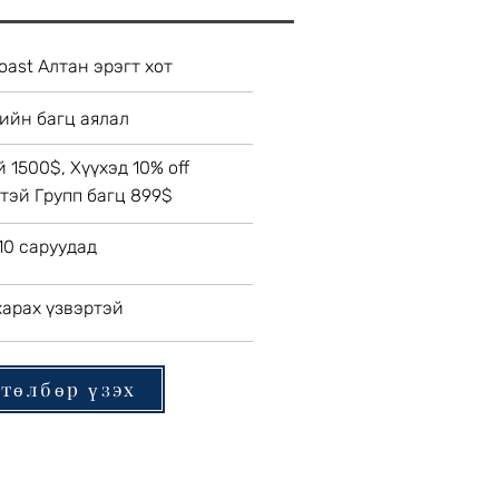
oast Алтан эрэгт хот
ийн багц аялал
 1500$, Хүүхэд 10% off
нтэй Групп багц 899$
10 саруудад
арах үзвэртэй
төлбөр үзэх