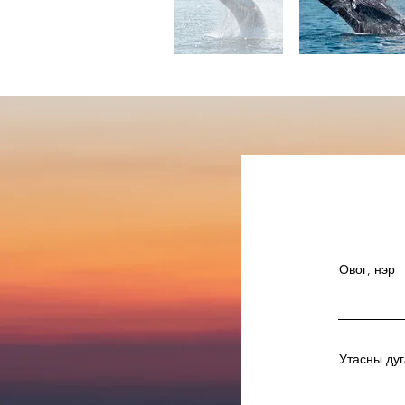
Овог, нэр
Утасны ду