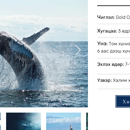
Ч
иглэл:
Gold C
Х
угацаа:
3 өдр
Үнэ
:
Том хүний
6 аас дээш хү
Эхлэх өдөр:
7-
Үзвэр:
Халим х
Хө