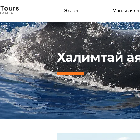
Эхлэл
Манай аялл
Халимтай а