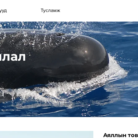
ууд
Тусламж
ялал
Аяллын тов