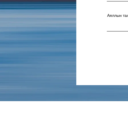
Аяллын тал