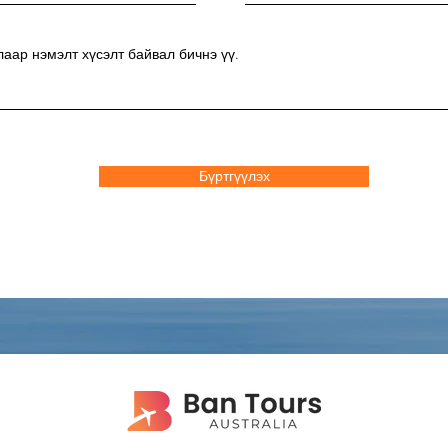
аар нэмэлт хүсэлт байвал бичнэ үү.
Бүртгүүлэх