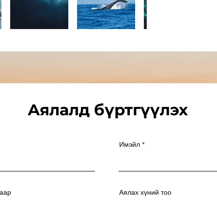
Аялалд бүртгүүлэх
Имэйл
гаар
Аялах хүний тоо